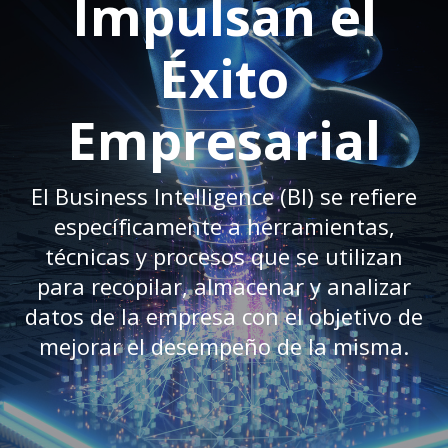
Impulsan el
Éxito
Empresarial
El Business Intelligence (BI) se refiere
específicamente a herramientas,
técnicas y procesos que se utilizan
para recopilar, almacenar y analizar
datos de la empresa con el objetivo de
mejorar el desempeño de la misma.